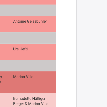
Antoine Geissbühler
Urs Hefti
r,
Marina Villa
s
Bernadette Häfliger
Berger & Marina Villa