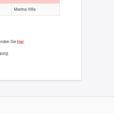
Marina Villa
finden Sie
hier
.
gung.