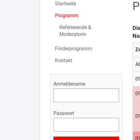
P
Startseite
Programm
Referierende &
Di
Moderatorin
Na
Förderprogramm
Ze
Kontakt
A
09
Anmeldename
09
Passwort
09
09