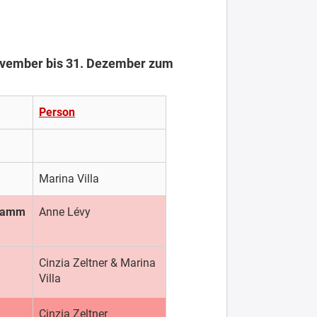
November bis 31. Dezember zum
Person
Marina Villa
gramm
Anne Lévy
Cinzia Zeltner & Marina
Villa
Cinzia Zeltner