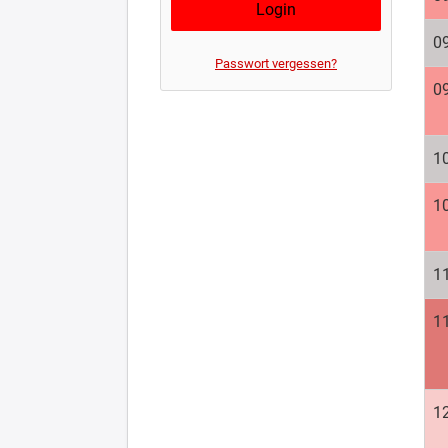
09
Passwort vergessen?
09
10
10
11
11
12